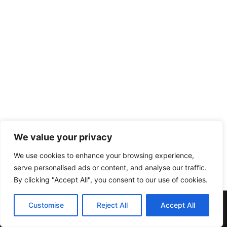
We value your privacy
We use cookies to enhance your browsing experience,
serve personalised ads or content, and analyse our traffic.
By clicking "Accept All", you consent to our use of cookies.
Muebles y Electrodomésticos Escribano. | C/ Doña Elvira nº20
Customise
Reject All
Accept All
| Telf:957137396 | 14412 Pedroche (Córdoba)