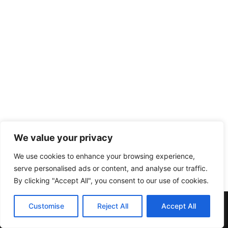
We value your privacy
We use cookies to enhance your browsing experience,
serve personalised ads or content, and analyse our traffic.
By clicking "Accept All", you consent to our use of cookies.
Muebles y Electrodomésticos Escribano. | C/ Doña Elvira nº20
Customise
Reject All
Accept All
| Telf:957137396 | 14412 Pedroche (Córdoba)