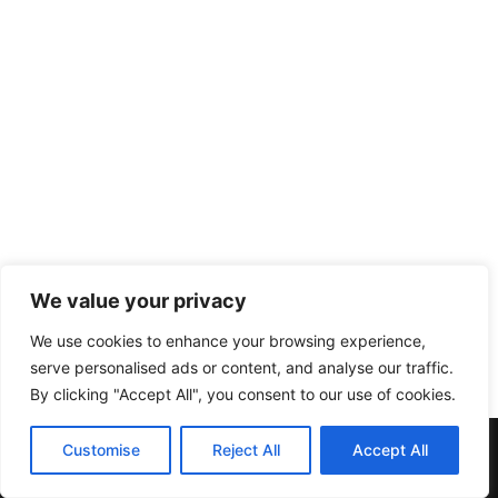
We value your privacy
We use cookies to enhance your browsing experience,
serve personalised ads or content, and analyse our traffic.
By clicking "Accept All", you consent to our use of cookies.
Muebles y Electrodomésticos Escribano. | C/ Doña Elvira nº20
Customise
Reject All
Accept All
| Telf:957137396 | 14412 Pedroche (Córdoba)