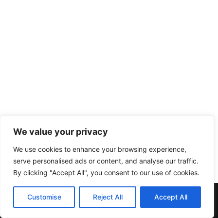
We value your privacy
We use cookies to enhance your browsing experience,
serve personalised ads or content, and analyse our traffic.
By clicking "Accept All", you consent to our use of cookies.
Muebles y Electrodomésticos Escribano. | C/ Doña Elvira nº20
Customise
Reject All
Accept All
| Telf:957137396 | 14412 Pedroche (Córdoba)