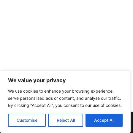
We value your privacy
We use cookies to enhance your browsing experience,
serve personalised ads or content, and analyse our traffic.
By clicking "Accept All", you consent to our use of cookies.
Muebles y Electrodomésticos Escribano. | C/ Doña Elvira nº20
Customise
Reject All
Accept All
| Telf:957137396 | 14412 Pedroche (Córdoba)