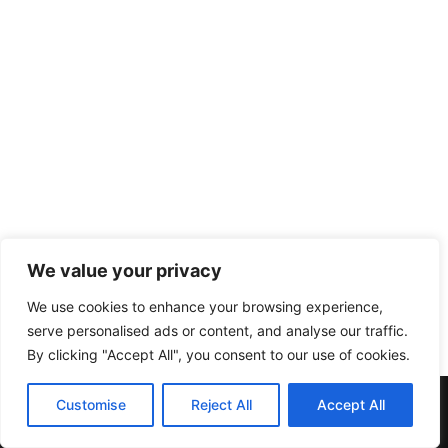
We value your privacy
We use cookies to enhance your browsing experience,
serve personalised ads or content, and analyse our traffic.
By clicking "Accept All", you consent to our use of cookies.
Muebles y Electrodomésticos Escribano. | C/ Doña Elvira nº20
Customise
Reject All
Accept All
| Telf:957137396 | 14412 Pedroche (Córdoba)