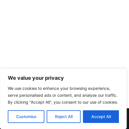
We value your privacy
We use cookies to enhance your browsing experience,
serve personalised ads or content, and analyse our traffic.
By clicking "Accept All", you consent to our use of cookies.
Muebles y Electrodomésticos Escribano. | C/ Doña Elvira nº20
Customise
Reject All
Accept All
| Telf:957137396 | 14412 Pedroche (Córdoba)