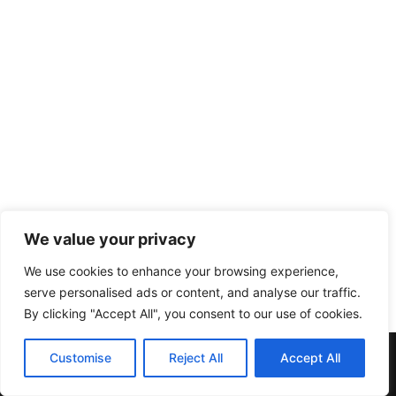
We value your privacy
We use cookies to enhance your browsing experience,
serve personalised ads or content, and analyse our traffic.
By clicking "Accept All", you consent to our use of cookies.
Muebles y Electrodomésticos Escribano. | C/ Doña Elvira nº20
Customise
Reject All
Accept All
| Telf:957137396 | 14412 Pedroche (Córdoba)