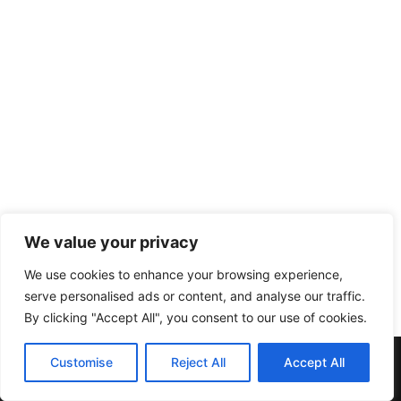
We value your privacy
We use cookies to enhance your browsing experience,
serve personalised ads or content, and analyse our traffic.
By clicking "Accept All", you consent to our use of cookies.
Muebles y Electrodomésticos Escribano. | C/ Doña Elvira nº20
Customise
Reject All
Accept All
| Telf:957137396 | 14412 Pedroche (Córdoba)