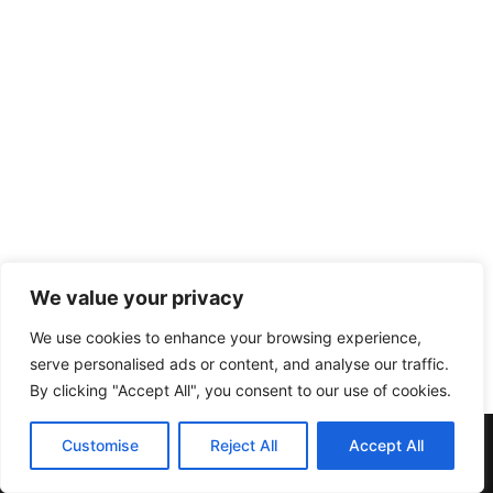
We value your privacy
We use cookies to enhance your browsing experience,
serve personalised ads or content, and analyse our traffic.
By clicking "Accept All", you consent to our use of cookies.
Muebles y Electrodomésticos Escribano. | C/ Doña Elvira nº20
Customise
Reject All
Accept All
| Telf:957137396 | 14412 Pedroche (Córdoba)