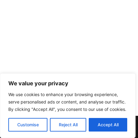
We value your privacy
We use cookies to enhance your browsing experience,
serve personalised ads or content, and analyse our traffic.
By clicking "Accept All", you consent to our use of cookies.
Muebles y Electrodomésticos Escribano. | C/ Doña Elvira nº20
Customise
Reject All
Accept All
| Telf:957137396 | 14412 Pedroche (Córdoba)